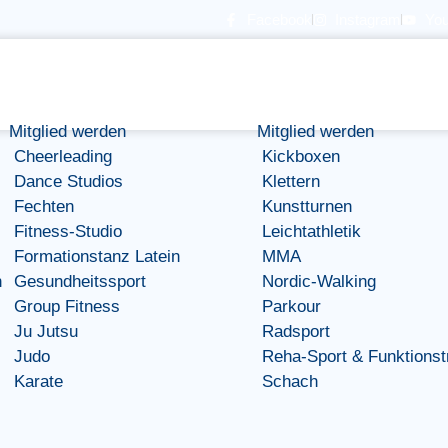
Facebook
Instagram
Yo
Mitglied werden
Mitglied werden
Cheerleading
Kickboxen
Dance Studios
Klettern
Fechten
Kunstturnen
Fitness-Studio
Leichtathletik
Formationstanz Latein
MMA
n
Gesundheitssport
Nordic-Walking
Group Fitness
Parkour
Ju Jutsu
Radsport
Judo
Reha-Sport & Funktionst
Karate
Schach