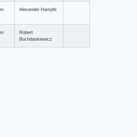
um
Alexander Hampfe
um
Robert
Bochdankiewicz