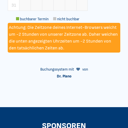
31
buchbarer Termin
nicht buchbar
Achtung: Die Zeitzone deines Internet-Browsers weicht
um -2 Stunden von unserer Zeitzone ab. Daher weichen
die unten angezeigten Uhrzeiten um -2 Stunden von
den tatsächlichen Zeiten ab.
Buchungssystem mit
von
Dr. Plano
SPONSOREN